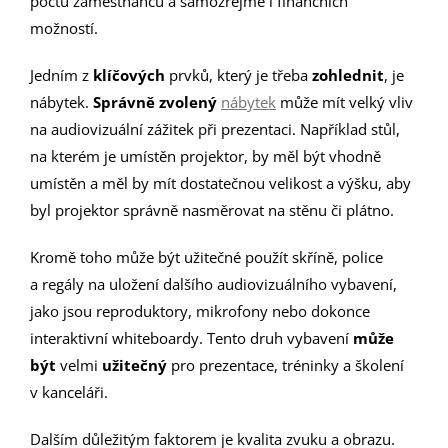
počtu zaměstnanců a samozřejmě i finančních
možností.
Jedním z
klíčových
prvků, který je třeba
zohlednit
, je
nábytek.
Správně zvolený
nábytek
může mít velký vliv
na audiovizuální zážitek při prezentaci. Například stůl,
na kterém je umístěn projektor, by měl být vhodně
umístěn a měl by mít dostatečnou velikost a výšku, aby
byl projektor správně nasměrovat na stěnu či plátno.
Kromě toho může být užitečné použít skříně, police
a regály na uložení dalšího audiovizuálního vybavení,
jako jsou reproduktory, mikrofony nebo dokonce
interaktivní whiteboardy. Tento druh vybavení
může
být
velmi
užitečný
pro prezentace, tréninky a školení
v kanceláři.
Dalším důležitým faktorem je kvalita zvuku a obrazu.