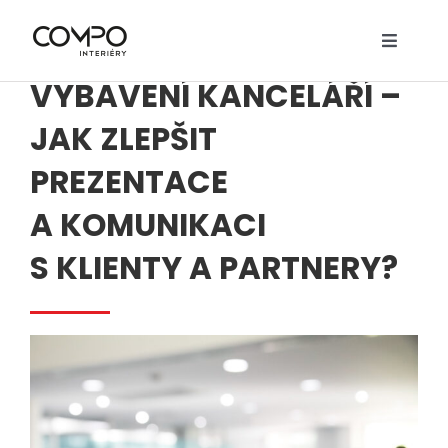
Přeskočit
na
AUDIOVIZUÁLNÍ
Toggle
obsah
Navigat
O nás
VYBAVENÍ KANCELÁŘÍ –
JAK ZLEPŠIT
Služby
PREZENTACE
Realizace
A KOMUNIKACI
Návrhy
S KLIENTY A PARTNERY?
Nábytek
Ceník
Kontakty