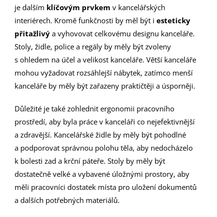
je dalším
klíčovým prvkem
v kancelářských
interiérech. Kromě funkčnosti by měl být i
esteticky
přitažlivý
a vyhovovat celkovému designu kanceláře.
Stoly, židle, police a regály by měly být zvoleny
s ohledem na účel a velikost kanceláře. Větší kanceláře
mohou vyžadovat rozsáhlejší nábytek, zatímco menší
kanceláře by měly být zařazeny praktičtěji a úsporněji.
Důležité je také zohlednit ergonomii pracovního
prostředí, aby byla práce v kanceláři co nejefektivnější
a zdravější. Kancelářské židle by měly být pohodlné
a podporovat správnou polohu těla, aby nedocházelo
k bolesti zad a krční páteře. Stoly by měly být
dostatečně velké a vybavené úložnými prostory, aby
měli pracovníci dostatek místa pro uložení dokumentů
a dalších potřebných materiálů.