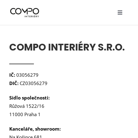
Přeskočit
na
Toggle
obsah
Navigat
O nás
Služby
COMPO INTERIÉRY S.R.O.
Realizace
Návrhy
IČ:
03056279
DIČ:
CZ03056279
Nábytek
Sídlo společnosti:
Ceník
Růžová 1522/16
11000 Praha 1
Kontakty
Kanceláře, showroom:
Na Košince 681