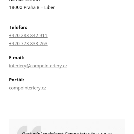
18000 Praha 8 – Libeň
Telefon:
+420 283 842 911
+420 773 833 263
E-mail:
interiery@compointeriery.cz
Portál:
compointeriery.cz
Obchodní společnost Compo Interiéry s.r.o. se