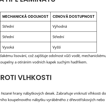
MECHANICKÁ ODOLNOST
CENOVÁ DOSTUPNOST
Střední
Výhodná
Střední
Střední
Vysoká
Vyšší
otlakému lisování, což zajišťuje odolnost vůči vodě, mechanickém
koupelny a otíráním vodních kapek suchým hadříkem.
ROTI VLHKOSTI
ná řezané hrany nábytkových desek. Zabraňuje vniknutí vlhkosti 
litního koupelnového nábytku vyráběného z dřevotřískových nebo