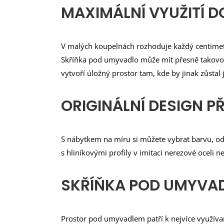
MAXIMÁLNÍ VYUŽITÍ 
V malých koupelnách rozhoduje každý centimetr
Skříňka pod umyvadlo může mít přesně takovou
vytvoří úložný prostor tam, kde by jinak zůstal
ORIGINÁLNÍ DESIGN P
S nábytkem na míru si můžete vybrat barvu, od
s hliníkovými profily v imitaci nerezové oceli 
SKŘÍŇKA POD UMYVAD
Prostor pod umyvadlem patří k nejvíce využíva