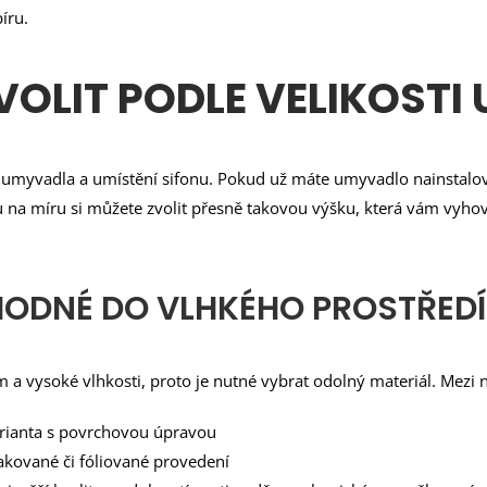
íru.
VOLIT PODLE VELIKOST
y umyvadla a umístění sifonu. Pokud už máte umyvadlo nainstalov
 na míru si můžete zvolit přesně takovou výšku, která vám vyho
VHODNÉ DO VLHKÉHO PROSTŘEDÍ
 vysoké vlhkosti, proto je nutné vybrat odolný materiál. Mezi ne
arianta s povrchovou úpravou
kované či fóliované provedení