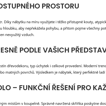
DOSTUPNÉHO PROSTORU
. Díky nábytku na míru využijete i těžko přístupné kouty, atypi
 hloubku, aby nepřekážela pohybu, a přitom pojme všechny potř
 jen nevyužitý vzduch.
ŘESNĚ PODLE VAŠICH PŘEDSTA
stín dřevodekoru, typ úchytek i celkové provedení. Moderní tren
nebo matných povrchů. Výsledkem je nábytek, který perfektně ladí 
LO – FUNKČNÍ ŘEŠENÍ PRO K
ným místům v koupelně. Správně navržená skříňka poskytne dosta