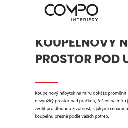
Přeskočit
na
obsah
KOUPELNOVÝ NÁ
PROSTOR POD 
Koupelnový nábytek na míru dokáže proměnit i
nevyužitý prostor nad pračkou, řešení na míru 
zvolit pro dlouhou životnost, s jakými cenami poč
koupelnu přesně podle vašich potřeb.​