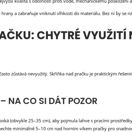
ejvyšší kvalita s odolností proti vodě, mechanickému poškození a
é hrany a zabraňuje vniknutí vlhkosti do materiálu. Bez ní by se
AČKU: CHYTRÉ VYUŽITÍ
často zůstává nevyužitý. Skříňka nad pračku je praktickým řešen
– NA CO SI DÁT POZOR
oká (obvykle 25–35 cm), aby pojmula lahve s pracími prostředky, 
echte minimálně 5–10 cm nad horním víkem pračky pro snadnou obs