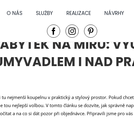
O NÁS
SLUŽBY
REALIZACE
NÁVRHY
BYTEK NA MÍRU: VY
UMYVADLEM I NAD P
 tu nejmenší koupelnu v praktický a stylový prostor. Pokud chc
je tou nejlepší volbou. V tomto článku se dozvíte, jak správně na
ítat a na co si dát pozor při objednávce. Připravili jsme pro vás pr