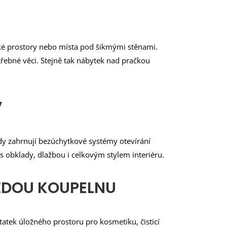
cké prostory nebo místa pod šikmými stěnami.
ebné věci. Stejně tak nábytek nad pračkou
V
dy zahrnují bezúchytkové systémy otevírání
s obklady, dlažbou i celkovým stylem interiéru.
AŽDOU KOUPELNU
tek úložného prostoru pro kosmetiku, čisticí