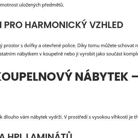
 hmotnost uložených předmětů.
I PRO HARMONICKÝ VZHLED
 prostor s dvířky a otevřené police. Díky tomu můžete schovat n
 ostatním nábytkem v koupelně nebo ji vyrobit jako součást kompl
KOUPELNOVÝ NÁBYTEK –
 dlouho vám nábytek vydrží. V prostředí s vysokou vlhkostí je tř
A HPL LAMINÁTŮ