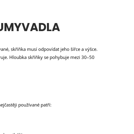
I UMYVADLA
ané, skříňka musí odpovídat jeho šířce a výšce.
vuje. Hloubka skříňky se pohybuje mezi 30–50
jčastěji používané patří: