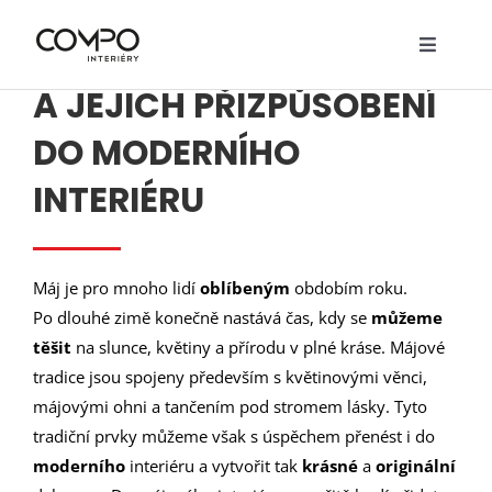
Přeskočit
na
MÁJOVÉ TRADICE
Toggle
obsah
Navigat
O nás
A JEJICH PŘIZPŮSOBENÍ
DO MODERNÍHO
Služby
INTERIÉRU
Realizace
Návrhy
Máj je pro mnoho lidí
oblíbeným
obdobím roku.
Nábytek
Po dlouhé zimě konečně nastává čas, kdy se
můžeme
těšit
na slunce, květiny a přírodu v plné kráse. Májové
Ceník
tradice jsou spojeny především s květinovými věnci,
májovými ohni a tančením pod stromem lásky. Tyto
Kontakty
tradiční prvky můžeme však s úspěchem přenést i do
moderního
interiéru a vytvořit tak
krásné
a
originální