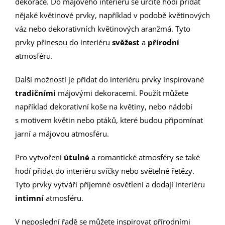
dekorace. Do májového interiéru se určitě hodí přidat
nějaké květinové prvky, například v podobě květinových
váz nebo dekorativních květinových aranžmá. Tyto
prvky přinesou do interiéru
svěžest
a
přírodní
atmosféru.
Další možností je přidat do interiéru prvky inspirované
tradičními
májovými dekoracemi. Použít můžete
například dekorativní koše na květiny, nebo nádobí
s motivem květin nebo ptáků, které budou připomínat
jarní a májovou atmosféru.
Pro vytvoření
útulné
a romantické atmosféry se také
hodí přidat do interiéru svíčky nebo světelné řetězy.
Tyto prvky vytváří příjemné osvětlení a dodají interiéru
intimní
atmosféru.
V neposlední řadě se můžete inspirovat přírodními