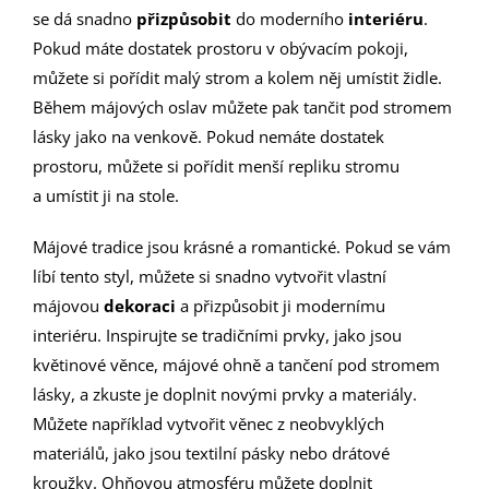
se dá snadno
přizpůsobit
do moderního
interiéru
.
Pokud máte dostatek prostoru v obývacím pokoji,
můžete si pořídit malý strom a kolem něj umístit židle.
Během májových oslav můžete pak tančit pod stromem
lásky jako na venkově. Pokud nemáte dostatek
prostoru, můžete si pořídit menší repliku stromu
a umístit ji na stole.
Májové tradice jsou krásné a romantické. Pokud se vám
líbí tento styl, můžete si snadno vytvořit vlastní
májovou
dekoraci
a přizpůsobit ji modernímu
interiéru. Inspirujte se tradičními prvky, jako jsou
květinové věnce, májové ohně a tančení pod stromem
lásky, a zkuste je doplnit novými prvky a materiály.
Můžete například vytvořit věnec z neobvyklých
materiálů, jako jsou textilní pásky nebo drátové
kroužky. Ohňovou atmosféru můžete doplnit