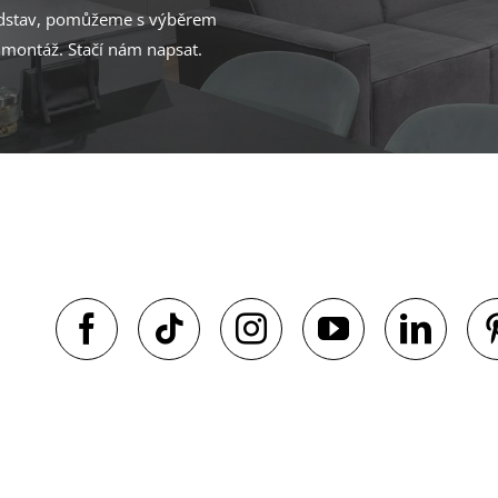
ředstav, pomůžeme s výběrem
 montáž. Stačí nám napsat.