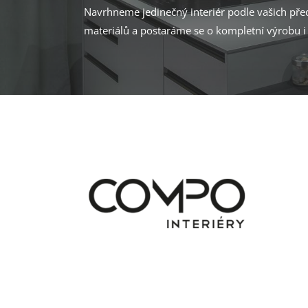
Navrhneme jedinečný interiér podle vašich p
materiálů a postaráme se o kompletní výrobu i