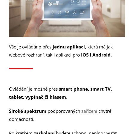
Vše je ovládáno přes
jednu aplikaci
, která má jak
webové rozhraní, tak i aplikaci pro
IOS i Android
.
Ovládání je možné přes
smart phone, smart TV,
tablet, vypínač či hlasem
.
Široké spektrum
podporovaných
zařízení
chytré
domácnosti.
Po krátkém
zaškolení
budete schopni naplno využít