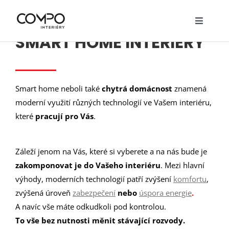
Přeskočit
na
Toggle
obsah
SMART HOME INTERIÉRY
Navigat
O nás
Služby
Smart home neboli také
chytrá domácnost
znamená
Realizace
moderní využití různých technologií ve Vašem interiéru,
které
pracují pro Vás
.
Návrhy
Nábytek
Záleží jenom na Vás, které si vyberete a na nás bude je
zakomponovat je do Vašeho interiéru
. Mezi hlavní
Ceník
výhody, moderních technologií patří zvýšení
komfortu
,
zvýšená úroveň
zabezpečení
nebo
úspora energie
.
Kontakty
A navíc vše máte odkudkoli pod kontrolou.
To vše bez nutnosti měnit stávající rozvody.