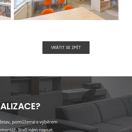
VRÁTIT SE ZPĚT
ALIZACE?
ředstav, pomůžeme s výběrem
 montáž. Stačí nám napsat.