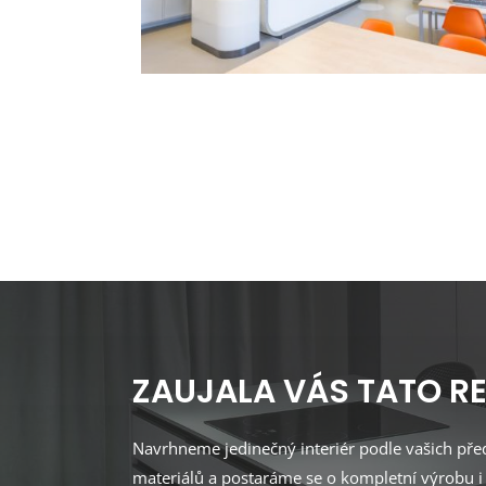
ZAUJALA VÁS TATO RE
Navrhneme jedinečný interiér podle vašich p
materiálů a postaráme se o kompletní výrobu i