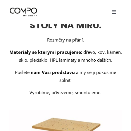
Přeskočit
VYRÁBÍME ORIGINÁLNÍ
na
Toggle
obsah
STOLY NA MÍRU.
Navigat
O nás
Služby
Rozměry na přání.
Materiály se kterými pracujeme:
dřevo, kov, kámen,
Realizace
sklo, plexisklo, HPL lamináty a mnoho dalších.
Návrhy
Pošlete
nám Vaši představu
a my se ji pokusíme
splnit.
Nábytek
Vyrobíme, přivezeme, smontujeme.
Ceník
Kontakty