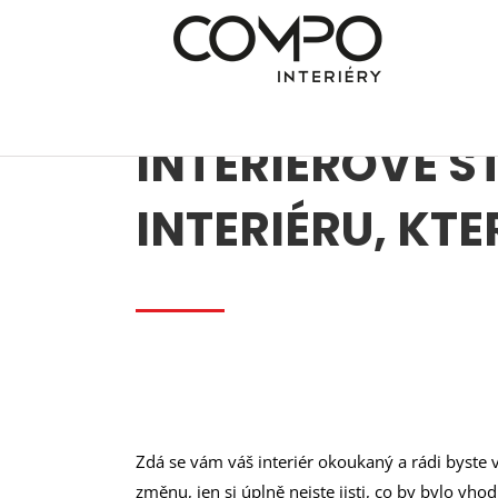
Přeskočit
na
obsah
INTERIÉROVÉ S
INTERIÉRU, KT
Zdá se vám váš interiér okoukaný a rádi byste
změnu, jen si úplně nejste jisti, co by bylo v