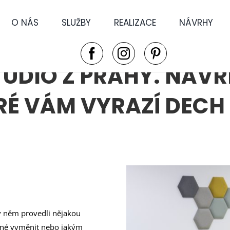
O NÁS
SLUŽBY
REALIZACE
NÁVRHY
TUDIO Z PRAHY. NÁVR
ERÉ VÁM VYRAZÍ DECH
 v něm provedli nějakou
hodné vyměnit nebo jakým