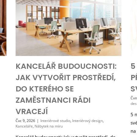
KANCELÁŘ BUDOUCNOSTI:
5
JAK VYTVOŘIT PROSTŘEDÍ,
P
DO KTERÉHO SE
S
ZAMĚSTNANCI RÁDI
Čvn
des
VRACEJÍ
5 n
Čvc 9, 2026
|
Interiérové studio
,
Interiérový design
,
sv
Kanceláře
,
Nábytek na míru
na 