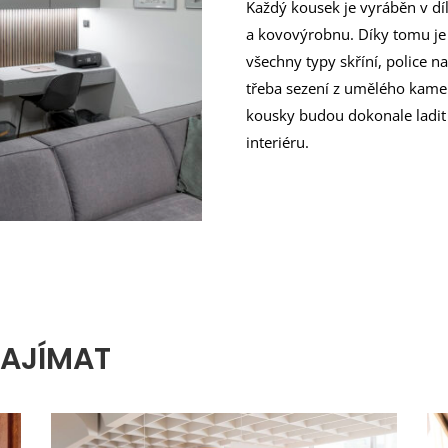
Každý kousek je vyráběn v dí
a kovovýrobnu. Díky tomu je
všechny typy skříní, police n
třeba sezení z umělého kame
kousky budou dokonale ladit
interiéru.
ZAJÍMAT