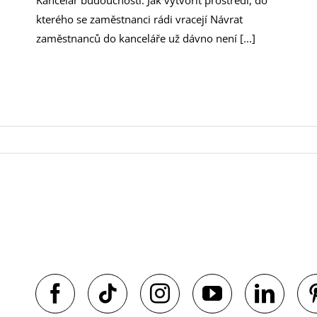
Kancelář budoucnosti: Jak vytvořit prostředí, do
kterého se zaměstnanci rádi vracejí Návrat
zaměstnanců do kanceláře už dávno není [...]