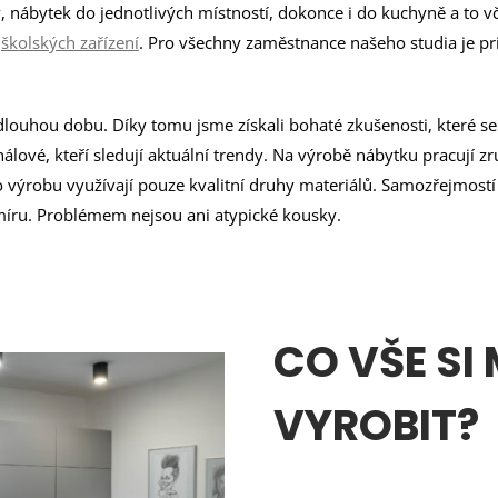
, nábytek do jednotlivých místností, dokonce i do kuchyně a to v
o
školských zařízení
. Pro všechny zaměstnance našeho studia je pri
dlouhou dobu. Díky tomu jsme získali bohaté zkušenosti, které se n
álové, kteří sledují aktuální trendy. Na výrobě nábytku pracují zr
o výrobu využívají pouze kvalitní druhy materiálů. Samozřejmostí 
míru. Problémem nejsou ani atypické kousky.
CO VŠE SI
VYROBIT?