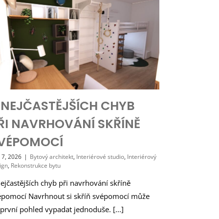
 NEJČASTĚJŠÍCH CHYB
ŘI NAVRHOVÁNÍ SKŘÍNĚ
VÉPOMOCÍ
 7, 2026
|
Bytový architekt
,
Interiérové studio
,
Interiérový
ign
,
Rekonstrukce bytu
ejčastějších chyb při navrhování skříně
épomocí Navrhnout si skříň svépomocí může
první pohled vypadat jednoduše. [...]