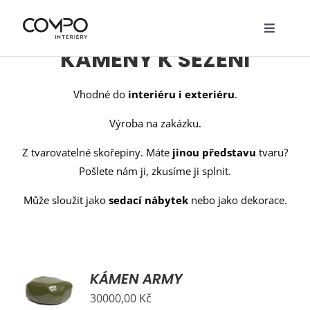
Přeskočit
VYRÁBÍME ORIGINÁLNÍ
na
Toggle
obsah
KAMENY K SEZENÍ
Navigat
O nás
Služby
Vhodné do
interiéru i exteriéru
.
Výroba na zakázku.
Realizace
Z tvarovatelné skořepiny. Máte
jinou představu
tvaru?
Návrhy
Pošlete nám ji, zkusíme ji splnit.
Nábytek
Může sloužit jako
sedací nábytek
nebo jako dekorace.
Ceník
Kontakty
KÁMEN ARMY
Y
30000,00
Kč