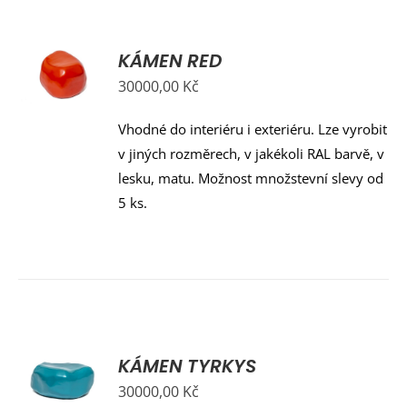
KÁMEN RED
Y
30000,00
Kč
Vhodné do interiéru i exteriéru. Lze vyrobit
v jiných rozměrech, v jakékoli RAL barvě, v
lesku, matu. Možnost množstevní slevy od
5 ks.
KÁMEN TYRKYS
Y
30000,00
Kč